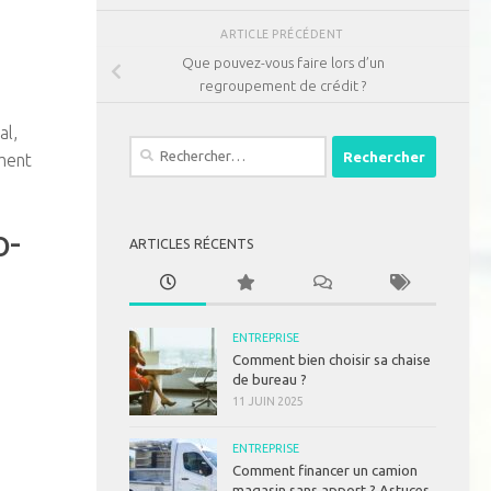
ARTICLE PRÉCÉDENT
Que pouvez-vous faire lors d’un
regroupement de crédit ?
al,
Rechercher :
ement
o-
ARTICLES RÉCENTS
ENTREPRISE
Comment bien choisir sa chaise
de bureau ?
11 JUIN 2025
ENTREPRISE
Comment financer un camion
magasin sans apport ? Astuces