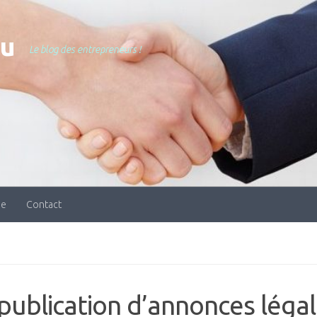
nu
Le blog des entrepreneurs !
ue
Contact
a publication d’annonces léga