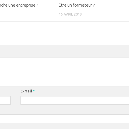
ndre une entreprise ?
Être un formateur ?
16 AVRIL 2019
E-mail
*