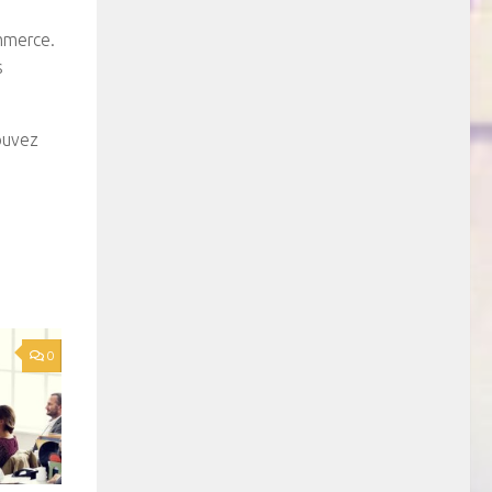
ommerce.
s
pouvez
0