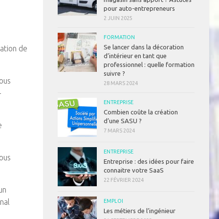
pour auto-entrepreneurs
2 JUIN 2025
FORMATION
Se lancer dans la décoration
gation de
d’intérieur en tant que
professionnel : quelle formation
suivre ?
vous
28 MARS 2024
-
ENTREPRISE
Combien coûte la création
d’une SASU ?
e
7 MARS 2024
ENTREPRISE
vous
Entreprise : des idées pour faire
connaitre votre SaaS
22 FÉVRIER 2024
un
rnal
EMPLOI
Les métiers de l’ingénieur