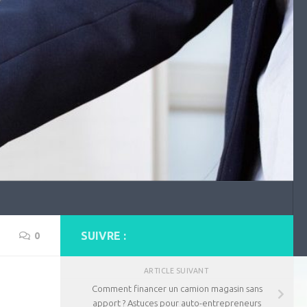
SUIVRE :
0
ARTICLE SUIVANT
Comment financer un camion magasin sans
apport ? Astuces pour auto-entrepreneurs