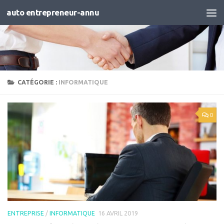
auto entrepreneur-annu
Skip to content
CATÉGORIE :
INFORMATIQUE
0
ENTREPRISE
/
INFORMATIQUE
16 AVRIL 2019