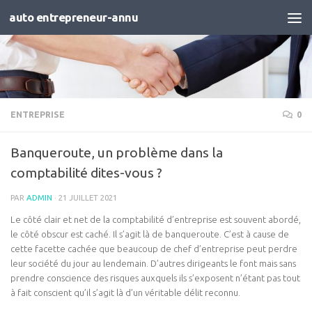
auto entrepreneur-annu
Skip to content
ENTREPRISE
0
Banqueroute, un problème dans la
comptabilité dites-vous ?
PAR
ADMIN
·
21 JUILLET 2021
Le côté clair et net de la comptabilité d’entreprise est souvent abordé,
le côté obscur est caché. Il s’agit là de banqueroute. C’est à cause de
cette facette cachée que beaucoup de chef d’entreprise peut perdre
leur société du jour au lendemain. D’autres dirigeants le font mais sans
prendre conscience des risques auxquels ils s’exposent n’étant pas tout
à fait conscient qu’il s’agit là d’un véritable délit reconnu.